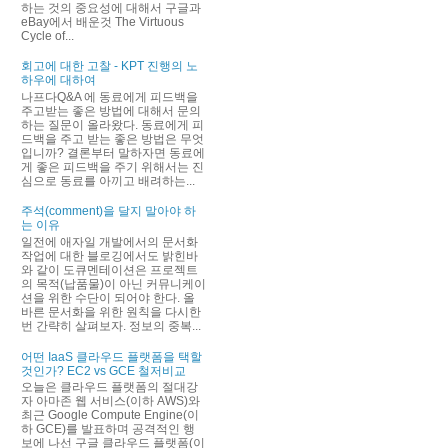
하는 것의 중요성에 대해서 구글과
eBay에서 배운것 The Virtuous
Cycle of...
회고에 대한 고찰 - KPT 진행의 노
하우에 대하여
나프다Q&A 에 동료에게 피드백을
주고받는 좋은 방법에 대해서 문의
하는 질문이 올라왔다. 동료에게 피
드백을 주고 받는 좋은 방법은 무엇
입니까? 결론부터 말하자면 동료에
게 좋은 피드백을 주기 위해서는 진
심으로 동료를 아끼고 배려하는...
주석(comment)을 달지 말아야 하
는 이유
일전에 애자일 개발에서의 문서화
작업에 대한 블로깅에서도 밝힌바
와 같이 도큐멘테이션은 프로젝트
의 목적(납품물)이 아닌 커뮤니케이
션을 위한 수단이 되어야 한다. 올
바른 문서화을 위한 원칙을 다시한
번 간략히 살펴보자. 정보의 중복...
어떤 IaaS 클라우드 플랫폼을 택할
것인가? EC2 vs GCE 철저비교
오늘은 클라우드 플랫폼의 절대강
자 아마존 웹 서비스(이하 AWS)와
최근 Google Compute Engine(이
하 GCE)를 발표하며 공격적인 행
보에 나선 구글 클라우드 플랫폼(이