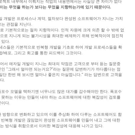
로젝트 내부에서 이뤄지는 작업의 내용면에서는 사실상 큰 차이가 없다
차이는 무엇을 하는가 보다는 무었을 지향하는가에 있기 때문이다.
일 개발은 프로세스나 계약, 절차보다 완성된 소프트웨어가 지니는 가치
보는 관점을 지닌다.
 기본적으로는 절차 지향적이다. 인적 자원에 크게 의존 할 수 밖에 없
으로 지니게 되는 불가시성을 최대한 배제하기 위해 반복적이며 점진적
 있다.
로세스들은 기본적으로 반복형 개발을 기초로 하여 개발 프로세스들을 확
합/배포, 그리고 회고를 통한 피드백이 그것이다.
서 애자일 개발이 지니는 최대의 약점은 고객으로 부터 듣는 질문중
문인 "그래서 얼마면 되는거요?"라는 질문에 답변하기가 까다롭다는 점
일단 한번 해 보시면 얼마나 좋은지 아실껍니다." 라는 답변으로 고객을
다.
포수 모델을 택하기엔 너무나도 많은 대가를 감수해야만 한다. 폭포수
 못하는 이유는 만들어 내야 하는 소프트웨어에 대한 복잡성이 검토를
문이다.
 방향으로 변화하고 있으며 이를 추상화 하여 다루는 소프트웨어도 함
 반복형 개발은 끊임없이 완성된 소프트웨어를 만들어 내고 그에 대한
는 방식을 취함으로서 이러한 복잡성에 대응해 나가고 있다.