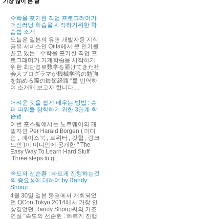
가장 많이 본 글
수학을 포기한 직업 프로그래머가
머신러닝 학습을 시작하기위한 학
습법 소개
오늘은 일본의 유명 개발자용 지식
공유 서비스인 Qiita에서 큰 인기를
끌고 있는 “ 수학을 포기한 직업 프
로그래머가 기계학습을 시작하기
위한 최단경로数学を避けてきた社
会人プログラマが機械学習の勉強
を始める際の最短経路 “를 번역하
여 소개해 보고자 합니다....
어려운 것을 쉽게 배우는 방법 : 슈
퍼 파워를 장착하기 위한 3단계 학
습법
이번 포스팅에서는 노르웨이의 개
발자인 Per Harald Borgen ( 미디
엄 , 페이스북 , 트위터 , 깃헙 , 링크
드인 )이 미디엄에 공개한 " The
Easy Way To Learn Hard Stuff
:Three steps to g...
속도의 선순환 : 빠르게 진행하는것
의 중요성에 대하여 by Randy
Shoup
4월 30일 일본 동경에서 개최되었
던 QCon Tokyo 2014에서 가장 인
상깊었던 Randy Shoup씨의 기조
연설 "속도의 선순환 : 빠르게 진행