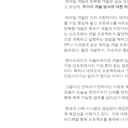
애자일 개발과 반복형 개발은 실상 프
고 보는데,
두가지 개발 방식에 대한 
애자일 개발은 가치 지향적이다. 애자
를 가장 중심에 놓고 프로세스를 바라
반복형 개발은 폭포수 개발과 마찬가지로
는 소프트웨어 개발 프로젝트가 필연적
으로 계획하고 실행하는 방법을 택하고
XP나 스크럼과 같은 애자일 개발 프
립하였다. 짧은 개발주기, 지속적인 통
엔터프라이즈 어플리케이션 개발에 있어
가장 단순하면서도 가장 흔히 듣는 질
이다. 특히나 대규모의 프로젝트에서 "
안심시키기는 쉽지가 않다는 이야기 이
그렇다고 견적내기 편하다는 이유로 폭
모델이 오늘날 천덕꾸러기 신세를 면치
통해 예측 가능한 법위를 넘어섰기 때
현대의 사회 시스템은 끊임없이 복잡한
께 복잡성을 더해가고 있다.
이에 대해
피드백을 통해 프로젝트를 통제해 나가