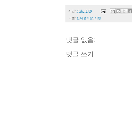
시간:
오후 11:59
라벨:
반복형개발
,
서평
댓글 없음:
댓글 쓰기