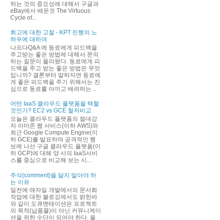
하는 것의 중요성에 대해서 구글과
eBay에서 배운것 The Virtuous
Cycle of...
회고에 대한 고찰 - KPT 진행의 노
하우에 대하여
나프다Q&A 에 동료에게 피드백을
주고받는 좋은 방법에 대해서 문의
하는 질문이 올라왔다. 동료에게 피
드백을 주고 받는 좋은 방법은 무엇
입니까? 결론부터 말하자면 동료에
게 좋은 피드백을 주기 위해서는 진
심으로 동료를 아끼고 배려하는...
어떤 IaaS 클라우드 플랫폼을 택할
것인가? EC2 vs GCE 철저비교
오늘은 클라우드 플랫폼의 절대강
자 아마존 웹 서비스(이하 AWS)와
최근 Google Compute Engine(이
하 GCE)를 발표하며 공격적인 행
보에 나선 구글 클라우드 플랫폼(이
하 GCP)에 대해 양 사의 IaaS서비
스를 중심으로 비교해 보는 시...
주석(comment)을 달지 말아야 하
는 이유
일전에 애자일 개발에서의 문서화
작업에 대한 블로깅에서도 밝힌바
와 같이 도큐멘테이션은 프로젝트
의 목적(납품물)이 아닌 커뮤니케이
션을 위한 수단이 되어야 한다. 올