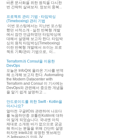
바른 문서화을 위한 원칙을 다시한
번 간략히 살펴보자. 정보의 중복...
프로젝트 관리 기법 - 타임박싱
(Timeboxing) 관리 기법
이번 포스팅에서는 지난번 포스팅
했던 서적소개 - 실전 반복형 개발
에서 잠깐 언급하였던 타임박싱에
대해서 설명해 보고자 한다. 타임박
싱의 원칙 타임박싱(Timeboxing)
이란 반복형 개발에서 쓰이는 프로
젝트 기획/관리 기법으로, 이...
Terraform과 Consul을 이용한
DevOps
오늘은 InfoQ에 올라온 기사를 번역
해 소개해 보고자 한다. Automating
the Modern Datacenter with
Terraform and Consul 이 기사에는
DevOps와 관련해서 중요한 개념들
을 알기 쉽게 설명하고 ...
안드로이드를 위한 Swift - Kotlin을
아시나요?
얼마전 구글I/O와 관련하여 나프다
를 녹음하던중 코틀린Kotiln에 대하
여 알게 되었습니다. 국내엔 아직
제대로 소개된 바가 없으므로 궁금
해 하시는 분들을 위해 간단히 설명
하자면 IntelliJ로 유명한 젯브레인
즈Jetbrains가 만든 JV...