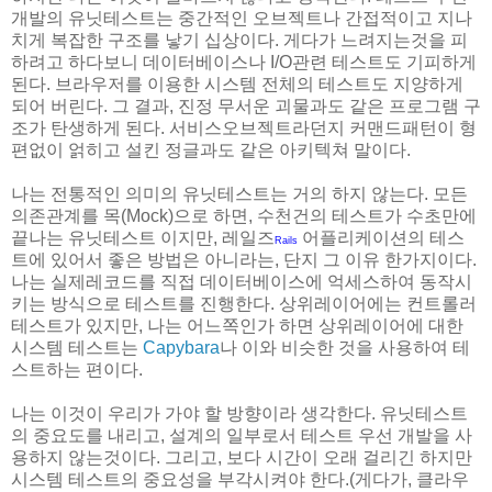
개발의 유닛테스트는 중간적인 오브젝트나 간접적이고 지나
치게 복잡한 구조를 낳기 십상이다. 게다가 느려지는것을 피
하려고 하다보니 데이터베이스나 I/O관련 테스트도 기피하게
된다. 브라우저를 이용한 시스템 전체의 테스트도 지양하게
되어 버린다. 그 결과, 진정 무서운 괴물과도 같은 프로그램 구
조가 탄생하게 된다. 서비스오브젝트라던지 커맨드패턴이 형
편없이 얽히고 설킨 정글과도 같은 아키텍쳐 말이다.
나는 전통적인 의미의 유닛테스트는 거의 하지 않는다. 모든
의존관계를 목(Mock)으로 하면, 수천건의 테스트가 수초만에
끝나는 유닛테스트 이지만, 레일즈
어플리케이션의 테스
Rails
트에 있어서 좋은 방법은 아니라는, 단지 그 이유 한가지이다.
나는 실제레코드를 직접 데이터베이스에 억세스하여 동작시
키는 방식으로 테스트를 진행한다. 상위레이어에는 컨트롤러
테스트가 있지만, 나는 어느쪽인가 하면 상위레이어에 대한
시스템 테스트는
Capybara
나 이와 비슷한 것을 사용하여 테
스트하는 편이다.
나는 이것이 우리가 가야 할 방향이라 생각한다. 유닛테스트
의 중요도를 내리고, 설계의 일부로서 테스트 우선 개발을 사
용하지 않는것이다. 그리고, 보다 시간이 오래 걸리긴 하지만
시스템 테스트의 중요성을 부각시켜야 한다.(게다가, 클라우