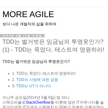
MORE AGILE
보다 나은 개발자의 삶을 위하여
2014년 5월 14일 수요일
TDD는 벌거벗은 임금님의 투명옷인가?
(1) - TDD는 죽었다. 테스트여 영원하라!
TDD는 벌거벗은 임금님의 투명옷인가?
1. TDD는 죽었다. 테스트여 영원하라!
2.
TDD의 사망에 대한 검증
3.
TDD는 UT가 아니다
지난주 금요일(2014년 5월 9일) 밤 10시.
스텍오버플로
StackOverflow
를 비롯해 많은 IT커뮤니티를 술
렁거리게한 IT업계의 드림매치가 30분간 차분히 이루어졌다.