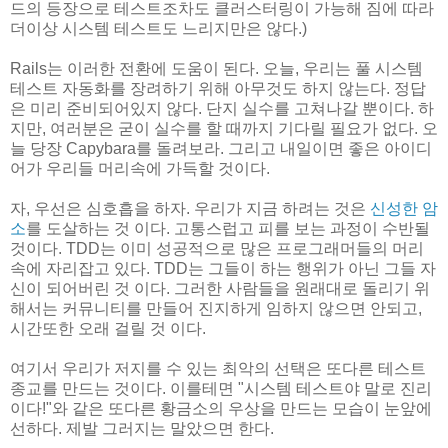
드의 등장으로 테스트조차도 클러스터링이 가능해 짐에 따라
더이상 시스템 테스트도 느리지만은 않다.)
Rails는 이러한 전환에 도움이 된다. 오늘, 우리는 풀 시스템
테스트 자동화를 장려하기 위해 아무것도 하지 않는다. 정답
은 미리 준비되어있지 않다. 단지 실수를 고쳐나갈 뿐이다. 하
지만, 여러분은 굳이 실수를 할 때까지 기다릴 필요가 없다. 오
늘 당장 Capybara를 돌려보라. 그리고 내일이면 좋은 아이디
어가 우리들 머리속에 가득할 것이다.
자, 우선은 심호흡을 하자. 우리가 지금 하려는 것은
신성한 암
소
를 도살하는 것 이다. 고통스럽고 피를 보는 과정이 수반될
것이다. TDD는 이미 성공적으로 많은 프로그래머들의 머리
속에 자리잡고 있다. TDD는 그들이 하는 행위가 아닌 그들 자
신이 되어버린 것 이다. 그러한 사람들을 원래대로 돌리기 위
해서는 커뮤니티를 만들어 진지하게 임하지 않으면 안되고,
시간또한 오래 걸릴 것 이다.
여기서 우리가 저지를 수 있는 최악의 선택은 또다른 테스트
종교를 만드는 것이다. 이를테면 "시스템 테스트야 말로 진리
이다!"와 같은 또다른 황금소의 우상을 만드는 모습이 눈앞에
선하다. 제발 그러지는 말았으면 한다.