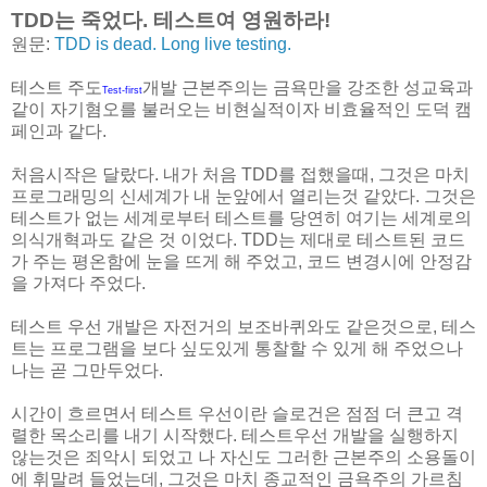
TDD는 죽었다. 테스트여 영원하라!
원문:
TDD is dead. Long live testing.
테스트 주도
개발 근본주의는 금욕만을 강조한 성교육과
Test-first
같이 자기혐오를 불러오는 비현실적이자 비효율적인 도덕 캠
페인과 같다.
처음시작은 달랐다. 내가 처음 TDD를 접했을때, 그것은 마치
프로그래밍의 신세계가 내 눈앞에서 열리는것 같았다. 그것은
테스트가 없는 세계로부터 테스트를 당연히 여기는 세계로의
의식개혁과도 같은 것 이었다. TDD는 제대로 테스트된 코드
가 주는 평온함에 눈을 뜨게 해 주었고, 코드 변경시에 안정감
을 가져다 주었다.
테스트 우선 개발은 자전거의 보조바퀴와도 같은것으로, 테스
트는 프로그램을 보다 싶도있게 통찰할 수 있게 해 주었으나
나는 곧 그만두었다.
시간이 흐르면서 테스트 우선이란 슬로건은 점점 더 큰고 격
렬한 목소리를 내기 시작했다. 테스트우선 개발을 실행하지
않는것은 죄악시 되었고 나 자신도 그러한 근본주의 소용돌이
에 휘말려 들었는데, 그것은 마치 종교적인 금욕주의 가르침