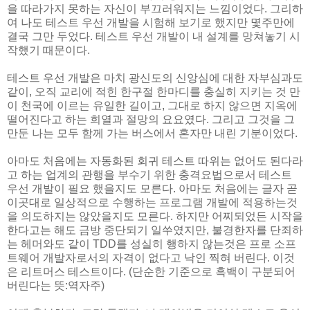
을 따라가지 못하는 자신이 부끄러워지는 느낌이었다. 그리하
여 나도 테스트 우선 개발을 시험해 보기로 했지만 몇주만에
결국 그만 두었다. 테스트 우선 개발이 내 설계를 망쳐놓기 시
작했기 때문이다.
테스트 우선 개발은 마치 광신도의 신앙심에 대한 자부심과도
같이, 오직 교리에 적힌 한구절 한마디를 충실히 지키는 것 만
이 천국에 이르는 유일한 길이고, 그대로 하지 않으면 지옥에
떨어진다고 하는 희열과 절망의 요요였다. 그리고 그것을 그
만둔 나는 모두 함께 가는 버스에서 혼자만 내린 기분이었다.
아마도 처음에는 자동화된 회귀 테스트 따위는 없어도 된다라
고 하는 업계의 관행을 부수기 위한 충격요법으로서 테스트
우선 개발이 필요 했을지도 모른다. 아마도 처음에는 글자 곧
이곳대로 일상적으로 수행하는 프로그램 개발에 적용하는것
을 의도하지는 않았을지도 모른다. 하지만 어찌되었든 시작을
한다고는 해도 금방 중단되기 일쑤였지만, 불경한자를 단죄하
는 헤머와도 같이 TDD를 성실히 행하지 않는것은 프로 소프
트웨어 개발자로서의 자격이 없다고 낙인 찍혀 버린다. 이것
은 리트머스 테스트이다. (단순한 기준으로 흑백이 구분되어
버린다는 뜻:역자주)