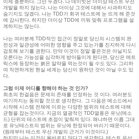
이제 충분하다. 그만 두겠다. 나 데이빗은 더이상 테스트 우선
개발을 하지 않는다. 나는 더이상 그것에 대해서 사과하지도
숨기지도 않겠다. 나는 TDD가 회귀 테스트에 눈 뜨게 해 준것
에 감사한다. 하지만 더이상 TDD에 끼워 맞춰 프로그램을 설
계하지는 않는다.
나는 여러분께 TDD적인 접근이 정말로 당신의 시스템의 완
전성과 일관성에 어떠한 영향을 주고 있는가를 진지하게 다시
검토해 보기를 권한다. 만약 이것이 정말 좋은것은 아닐지도
모른다는 가능성을 심각하게 받아들이게 된다면, 당신은 메트
릭스에 등장하는 붉은 알약을 먹는것이 될 수도 있다. 그리하
여 직면하게된 현실 세계는 당신이 원하던 것이 아닐 수도 있
다.
그럼 이제 어디를 향해야 하는 것 인가?
최초의 한걸음은 문제의 존재를 인정하는 것 이다. 여러분도
여기까지는 동의할 것으로 생각한다. 그 다음은 메소드에서
시작해 시스템 전체에 이르는 다양한 범위의 테스트에 대해
균형을 잡는것이다. 지금의 열광적인 TDD열풍은 유닛(메소
드) 단위의 테스트에 초점이 맟춰져 있다. 왜냐하면 이름 그대
로 유닛테스트의 범위는 유닛에 한정되어 버리기 때문이다.
(원래부터 테스트 우선 개발의 근거가 이것이다.)
하지만 나는 이것이 올바르지 않다고 생각한다. 테스트 우선