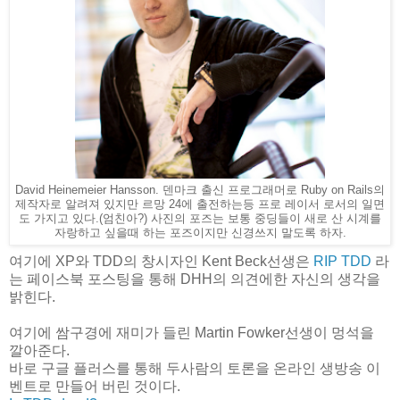
David Heinemeier Hansson. 덴마크 출신 프로그래머로 Ruby on Rails의
제작자로 알려져 있지만 르망 24에 출전하는등 프로 레이서 로서의 일면
도 가지고 있다.(엄친아?) 사진의 포즈는 보통 중딩들이 새로 산 시계를
자랑하고 싶을때 하는 포즈이지만 신경쓰지 말도록 하자.
여기에 XP와 TDD의 창시자인 Kent Beck선생은
RIP TDD
라
는 페이스북 포스팅을 통해 DHH의 의견에한 자신의 생각을
밝힌다.
여기에 쌈구경에 재미가 들린 Martin Fowker선생이 멍석을
깔아준다.
바로 구글 플러스를 통해 두사람의 토론을 온라인 생방송 이
벤트로 만들어 버린 것이다.