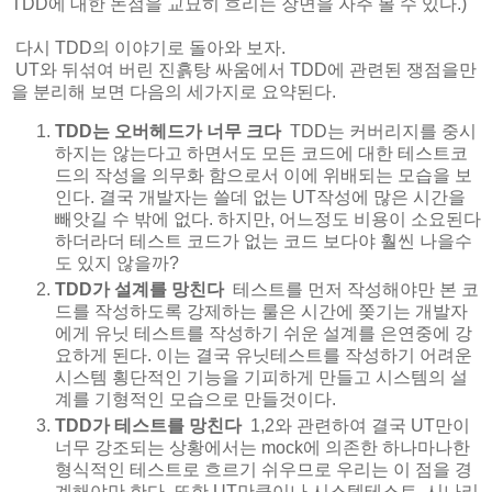
TDD에 대한 논점을 교묘히 흐리는 장면을 자주 볼 수 있다.)
다시 TDD의 이야기로 돌아와 보자.
UT와 뒤섞여 버린 진흙탕 싸움에서 TDD에 관련된 쟁점을만
을 분리해 보면 다음의 세가지로 요약된다.
TDD는 오버헤드가 너무 크다
TDD는 커버리지를 중시
하지는 않는다고 하면서도 모든 코드에 대한 테스트코
드의 작성을 의무화 함으로서 이에 위배되는 모습을 보
인다. 결국 개발자는 쓸데 없는 UT작성에 많은 시간을
빼앗길 수 밖에 없다. 하지만, 어느정도 비용이 소요된다
하더라더 테스트 코드가 없는 코드 보다야 훨씬 나을수
도 있지 않을까?
TDD가 설계를 망친다
테스트를 먼저 작성해야만 본 코
드를 작성하도록 강제하는 룰은 시간에 쫒기는 개발자
에게 유닛 테스트를 작성하기 쉬운 설계를 은연중에 강
요하게 된다. 이는 결국 유닛테스트를 작성하기 어려운
시스템 횡단적인 기능을 기피하게 만들고 시스템의 설
계를 기형적인 모습으로 만들것이다.
TDD가 테스트를 망친다
1,2와 관련하여 결국 UT만이
너무 강조되는 상황에서는 mock에 의존한 하나마나한
형식적인 테스트로 흐르기 쉬우므로 우리는 이 점을 경
계해야만 한다. 또한 UT만큼이나 시스템테스트, 시나리