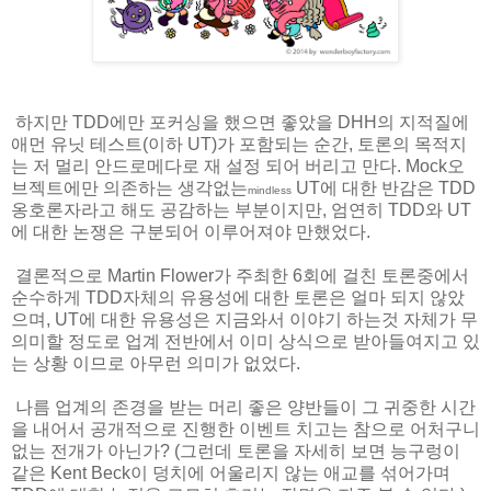
하지만 TDD에만 포커싱을 했으면 좋았을 DHH의 지적질에
애먼 유닛 테스트(이하 UT)가 포함되는 순간, 토론의 목적지
는 저 멀리 안드로메다로 재 설정 되어 버리고 만다. Mock오
브젝트에만 의존하는 생각없는
UT에 대한 반감은 TDD
mindless
옹호론자라고 해도 공감하는 부분이지만, 엄연히 TDD와 UT
에 대한 논쟁은 구분되어 이루어져야 만했었다.
결론적으로 Martin Flower가 주최한 6회에 걸친 토론중에서
순수하게 TDD자체의 유용성에 대한 토론은 얼마 되지 않았
으며, UT에 대한 유용성은 지금와서 이야기 하는것 자체가 무
의미할 정도로 업계 전반에서 이미 상식으로 받아들여지고 있
는 상황 이므로 아무런 의미가 없었다.
나름 업계의 존경을 받는 머리 좋은 양반들이 그 귀중한 시간
을 내어서 공개적으로 진행한 이벤트 치고는 참으로 어처구니
없는 전개가 아닌가? (그런데 토론을 자세히 보면 능구렁이
같은 Kent Beck이 덩치에 어울리지 않는 애교를 섞어가며